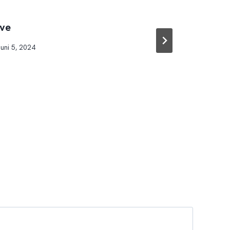
ove
Pi
juni 5, 2024
Doo