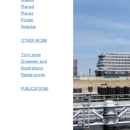
Placed
Places
Polder
Singular
OTHER WORK
Torn zines
Drawings and
illustrations
Digital prints
PUBLICATIONS