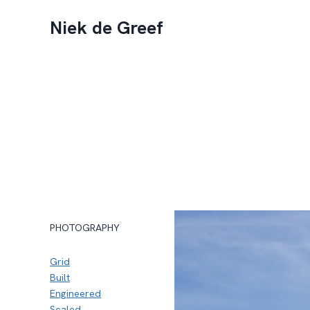
Doorgaan
Niek de Greef
naar
inhoud
PHOTOGRAPHY
Grid
Built
Engineered
Scaled