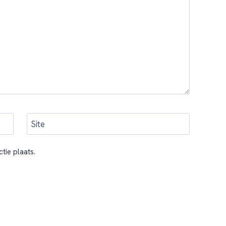
Site
tie plaats.