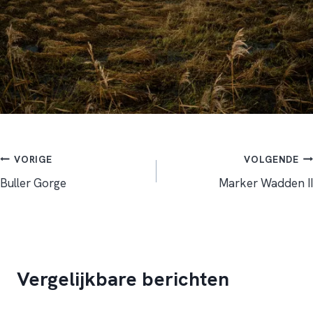
Bericht
VORIGE
VOLGENDE
Buller Gorge
Marker Wadden II
navigatie
Vergelijkbare berichten