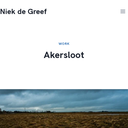
Doorgaan
Niek de Greef
naar
inhoud
WORK
Akersloot