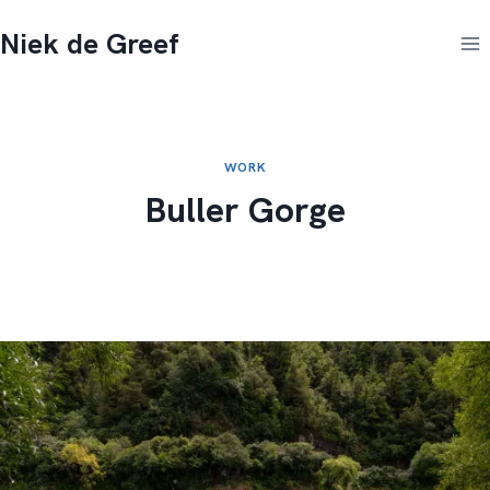
Doorgaan
Niek de Greef
naar
inhoud
WORK
Buller Gorge