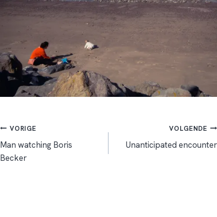
Bericht
VORIGE
VOLGENDE
Man watching Boris
Unanticipated encounter
navigatie
Becker