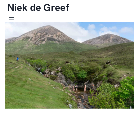
Ga
Niek de Greef
naar
de
inhoud