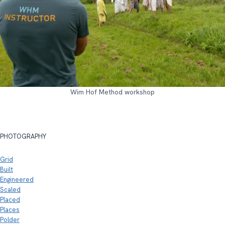
Wim Hof Method workshop
PHOTOGRAPHY
Grid
Built
Engineered
Scaled
Placed
Places
Polder